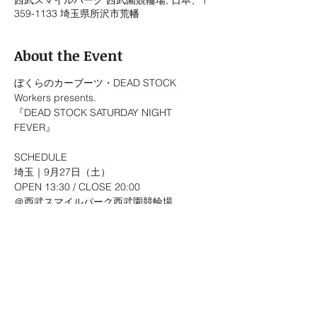
西武スマイルパーク 西武園競輪場, 日本、〒
359-1133 埼玉県所沢市荒幡
About the Event
ぼくらのカーブーツ・DEAD STOCK 
Workers presents.
『DEAD STOCK SATURDAY NIGHT 
FEVER』
SCHEDULE
埼玉｜9月27日（土）
OPEN 13:30 / CLOSE 20:00
＠西武スマイルパーク西武園競輪場
with aimi / EDEN KAI / Gacchi / 
THREE1989 / 天 
TICKETS　¥5,000
※未就学児無料、18才以下は¥1,500
※18才以下のお客様は当日受付
※LivePocketのシステム手数料についてはお