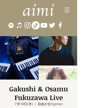
Gakushi & Osamu
Fukuzawa Live
7月18日(木)
  |  
自由が丘hyphen