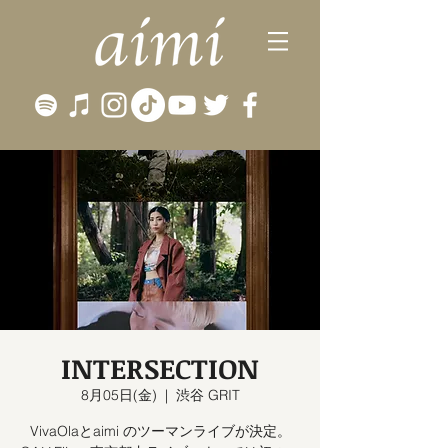
INTERSECTION
8月05日(金)
  |  
渋谷 GRIT
VivaOlaとaimi のツーマンライブが決定。