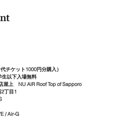
ent
時飲食代チケット1000円分購入）
小学生以下入場無料
 AiR Roof Top of Sapporo
2丁目1
S
/ Air-G